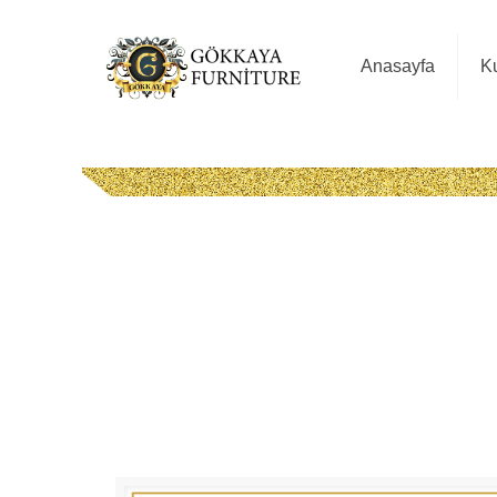
Anasayfa
K