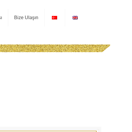
ı
Bize Ulaşın