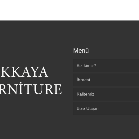
Menü
Biz kimiz?
İhracat
Kalitemiz
Bize Ulaşın