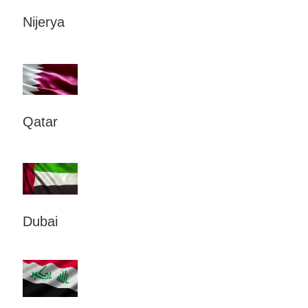
Nijerya
Qatar
Dubai